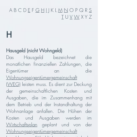
A B C D
E
F
G
H
I
J K L
M
N
O P Q R
S
T
U
V
W
X Y Z
H
Hausgeld (nicht Wohngeld)
Das Hausgeld bezeichnet die
monatlichen finanziellen Zahlungen, die
Eigentümer an die
Wohnungseigentümergemeinschaft
(WEG)
leisten muss.
Es dient zur Deckung
der gemeinschaf
tlichen Kosten und
Ausgaben, die im Zusammenhang mit
dem Betrieb und der Instandhaltung der
Wohnanlage anfallen. Die Höhen der
Kosten und Ausgaben werden im
Wirtschaftsplan
geplant und von der
Wohnungseigentümergemeinschaft