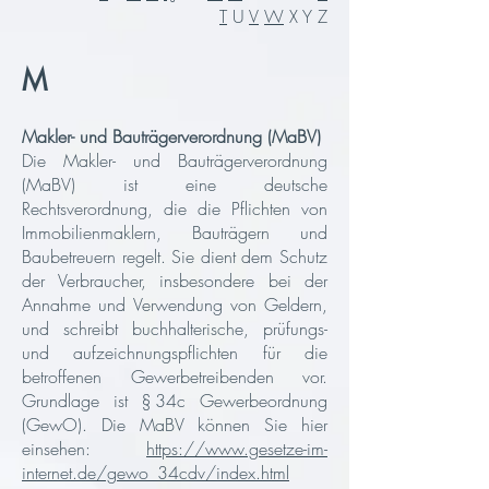
T
U
V
W
X Y Z
M
Makler- und Bauträgerverordnung (MaBV)
Die Makler- und Bauträgerverordnung
(MaBV) ist eine deutsche
Rechtsverordnung, die die Pflichten von
Immobilienmaklern, Bauträgern und
Baubetreuern regelt. Sie dient dem Schutz
der Verbraucher, insbesondere bei der
Annahme und Verwendung von Geldern,
und schreibt buchhalterische, prüfungs-
und aufzeichnungspflichten für die
betroffenen Gewerbetreibenden vor.
Grundlage ist § 34c Gewerbeordnung
(GewO). Die MaBV können Sie hier
einsehen:
https://www.gesetze-im-
internet.de/gewo_34cdv/index.html