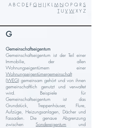
A B C D
E
F
G
H
I
J K L
M
N
O P Q R
S
T
U
V
W
X Y Z
G
Gemeinschaftseigentum
Gemeinschaftseigentum ist der Teil einer
Immobilie, der allen
Wohnungseigentümern einer
Wohnungseigentümergemeinschaft
(WEG
) gemeinsam gehört und von ihnen
gemeinschaftlich genutzt und verwaltet
wird. Beispiele für
Gemeinschaftseigentum ist das
Grundstück, Treppenhäuser, Flure,
Aufzüge, Heizungsanlagen, Dächer und
Fassaden. Die genaue Abgrenzung
zwischen
Sondereigentum
und