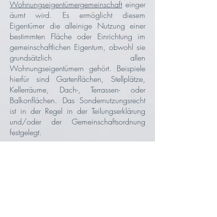
Wohnungseigentümergemeinschaft
einger
äumt wird. Es ermöglicht diesem
Eigentümer die alleinige Nutzung einer
bestimmten Fläche oder Einrichtung im
gemeinschaftlichen Eigentum, obwohl sie
grundsätzlich allen
Wohnungseigentümern gehört. Beispiele
hierfür sind Gartenflächen, Stellplätze,
Kellerräume, Dach-, Terrassen- oder
Balkonflächen. Das Sondernutzungsrecht
ist in der Regel in der Teilungserklärung
und/oder der Gemeinschaftsordnung
festgelegt.
A B C D
E
F
G
H
I
J K L
M
N
O P Q R
S
T
U
V
W
X Y Z
T​