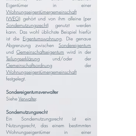
Eigentümer in einer
Wohnungseigentümergemeinschaft
(WEG)
gehört und von ihm alleine (per
Sondernutzungsrecht
) genutzt werden
kann. Das wohl üblichste Beispiel hierfür
ist die
Eigentumswohnung
.
Die genaue
Abgrenzung zwischen
Sondereigentum
und
Gemeinschaftseigentum
wird in der
Teilungserklärung
und/oder der
Gemeinschaftsordnung
der
Wohnungseigentümergemeinschaft
festgelegt.
Sondereigentumsverwalter
Siehe
Verwalter
.
Sondernutzungsrecht
Ein Sondernutzungsrecht ist ein
Nutzungsrecht, das einem bestimmten
Wohnungseigentümer in einer