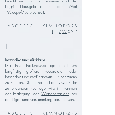
beschlossen. Fälschlicherweise wird der
Begriff Hausgeld oft mit dem Wort
Wohngeld
verwechselt.
A B C D
E
F
G
H
I
J K L
M
N
O P Q R
S
T
U
V
W
X Y Z
I
Instandhaltungsrücklage
Die Instandhaltungsrücklage dient um
langfristig größere Reparaturen oder
Instandhaltungsmaßnahmen finanzieren
zu können. Die Höhe und den Zweck der
zu bildenden Rücklage wird im Rahmen
der Festlegung des
Wirtschaftsplans
bei
der Eigentümerversammlung beschlossen.
A B C D
E
F
G
H
I
J K L
M
N
O P Q R
S