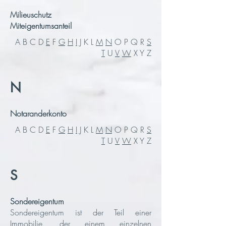
Milieuschutz
Miteigentumsanteil
A B C D
E
F
G
H
I
J K L
M
N
O P Q R
S
T
U
V
W
X Y Z
N
Notaranderkonto
A B C D
E
F
G
H
I
J K L
M
N
O P Q R
S
T
U
V
W
X Y Z
S​
Sondereigentum
Sondereigentum ist der Teil einer
Immobilie, der einem einzelnen